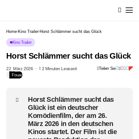
„HORST
SCHLÄMMER
sucht
das
Glück“
Weltpremiere
Lichtburg
Home
Kino Trailer
Horst Schlämmer sucht das Glück
Essen
Leonine
Kino Trailer
Studios
Essen
Datum:
Horst Schlämmer sucht das Glück
19.03.2026
Foto:
©
22. März 2026
2 Minuten Lesezeit
Teilen Sie
Patric
Fouad
Horst Schlämmer sucht das
Glück
ist ein deutscher
Komödienfilm, der am
26.
März 2026
in den deutschen
Kinos startet. Der Film ist die