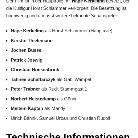
Der Film ist in der Hauptrolle mit
Hape Kerkeling
besetzt, der
die Kultfigur Horst Schlämmer verkörpert. Die Besetzung ist
hochwertig und umfasst weitere bekannte Schauspieler:
Hape Kerkeling
als Horst Schlämmer (Hauptrolle)
Kerstin Thielemann
Jochen Busse
Patrick Joswig
Christian Hockenbrink
Tahnee Schaffarczyk
als Gabi Wampel
Peter Trabner
als Rudi, Stammgast 1
Norbert Heisterkamp
als Günni
Meltem Kaptan
als Mandy
Ulrich Bähnk, Samuel Urban und Christian Rudolf
Technische Informationen