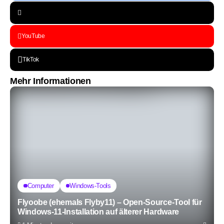
YouTube
TikTok
Mehr Informationen
Computer
Windows-Tools
Flyoobe (ehemals Flyby11) – Open-Source-Tool für
Windows-11-Installation auf älterer Hardware