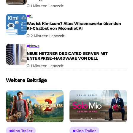
1 Minuten Lesezeit
KI
Was ist Kimi.com? Alles Wissenswerte über den
KI-Chatbot von Moonshot AI
2 Minuten Lesezeit
News
NEUE HETZNER DEDICATED SERVER MIT
ENTERPRISE-HARDWARE VON DELL
1 Minuten Lesezeit
Weitere Beiträge
Kino Trailer
Kino Trailer