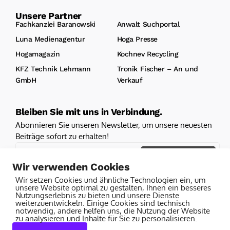
Unsere Partner
Fachkanzlei Baranowski
Anwalt Suchportal
Luna Medienagentur
Hoga Presse
Hogamagazin
Kochnev Recycling
KFZ Technik Lehmann
Tronik Fischer – An und
GmbH
Verkauf
Bleiben Sie mit uns in Verbindung.
Abonnieren Sie unseren Newsletter, um unsere neuesten
Beiträge sofort zu erhalten!
Hier Klicken
Wir verwenden Cookies
Ich erkläre mich mit den Bedingungen und Konditionen
Wir setzen Cookies und ähnliche Technologien ein, um
einverstanden
unsere Website optimal zu gestalten, Ihnen ein besseres
Nutzungserlebnis zu bieten und unsere Dienste
weiterzuentwickeln. Einige Cookies sind technisch
notwendig, andere helfen uns, die Nutzung der Website
Anti-Roboter-Verifizierung
zu analysieren und Inhalte für Sie zu personalisieren.
Friendly
Captcha ⇗