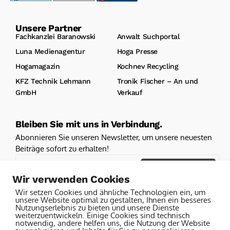
Unsere Partner
Fachkanzlei Baranowski
Anwalt Suchportal
Luna Medienagentur
Hoga Presse
Hogamagazin
Kochnev Recycling
KFZ Technik Lehmann
Tronik Fischer – An und
GmbH
Verkauf
Bleiben Sie mit uns in Verbindung.
Abonnieren Sie unseren Newsletter, um unsere neuesten
Beiträge sofort zu erhalten!
Hier Klicken
Wir verwenden Cookies
Ich erkläre mich mit den Bedingungen und Konditionen
Wir setzen Cookies und ähnliche Technologien ein, um
einverstanden
unsere Website optimal zu gestalten, Ihnen ein besseres
Nutzungserlebnis zu bieten und unsere Dienste
weiterzuentwickeln. Einige Cookies sind technisch
notwendig, andere helfen uns, die Nutzung der Website
Anti-Roboter-Verifizierung