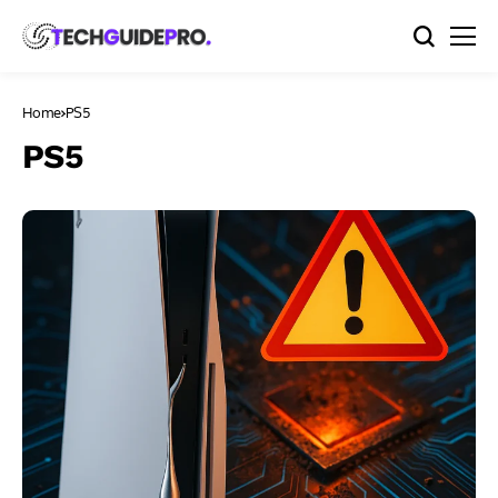
Home
PS5
PS5